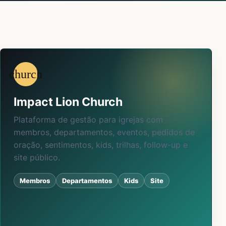
church
Impact Lion Church
Plataforma de gestão para igrejas com
membros, departamentos, eventos, pedidos de
oração, sentimentos, kids, trilhas, follow-up e
site público.
Membros
Departamentos
Kids
Site